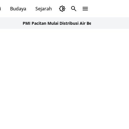
i
Budaya
Sejarah
Pendidikan
Tips
Wisata
PMI Pacitan Mulai Distribusi Air Bersih ke Dusun Pudak, Pacitan