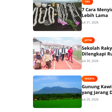
TIPS
7 Cara Menyi
Lebih Lama
Juli 31, 2026
JATIM
Sekolah Raky
Dilengkapi R
Juli 30, 2026
WISATA
Gunung Kawi V
yang Jarang 
Juli 29, 2026