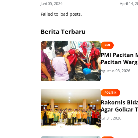
Juni 05, 2026
April 14, 
Failed to load posts.
Berita Terbaru
PMI
PMI Pacitan M
Pacitan Warg
Agustus 03, 2026
POLITIK
Rakornis Bid
Agar Golkar 
Juli 31, 2026