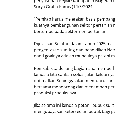
penyusunan RPJMD Kabupaten Magetan ta
Surya Graha Kamis (14/3/2024).
"Pemkab harus meletakan basis pembangu
kuatnya pembangunan sektor pertanian 
bertumpu pada sektor non pertanian.
Dijelaskan Sujatno dalam tahun 2025 mas
pengentasan sunting dan pendidikan.Namu
nanti goalnya adalah munculnya petani mi
Pemkab kita dorong bagiamana memperhati
kendala kita carikan solusi jalan keluarn
optimalkan.Sehingga akan memunculkan pe
bersama mendorong dan menambah perha
produksi produksinya.
Jika selama ini kendala petani, pupuk su
mengupayakan ketersedian pupuk bagi pe