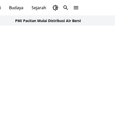
i
Budaya
Sejarah
Pendidikan
Tips
Wisata
 Pacitan Mulai Distribusi Air Bersih ke Dusun Pudak, Pacitan Wa