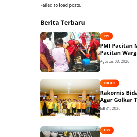
Failed to load posts.
Berita Terbaru
PMI
PMI Pacitan M
Pacitan Warg
Agustus 03, 2026
POLITIK
Rakornis Bid
Agar Golkar 
Juli 31, 2026
TIPS