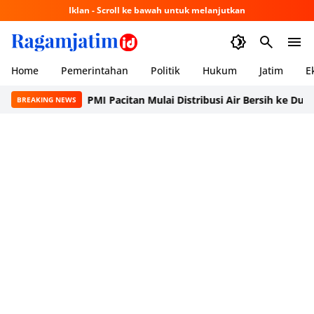
Iklan - Scroll ke bawah untuk melanjutkan
Home
Pemerintahan
Politik
Hukum
Jatim
E
PMI Pacitan Mulai Distribusi Air Bersih ke Dusun Pudak
BREAKING NEWS