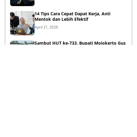
14 Tips Cara Cepat Dapat Kerja, Anti
Mentok dan Lebih Efektif
April 21, 2026
Sambut HUT ke-733, Bupati Mojokerto Gus
Barra Gelar Senam Massal di Stadion Gajah
Mada
April 12, 2026
Kenapa Baju Berkabung Identik Warna
Hitam? Ini Sejarah dan Maknanya
April 06, 2026
Lihat Selengkapnya
Failed to load posts.