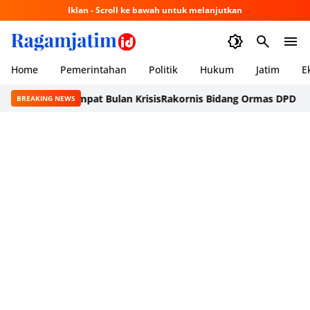
Iklan - Scroll ke bawah untuk melanjutkan
Home
Pemerintahan
Politik
Hukum
Jatim
E
 Setelah Empat Bulan Krisis
Rakornis Bidang Ormas DPD Golkar Ja
BREAKING NEWS