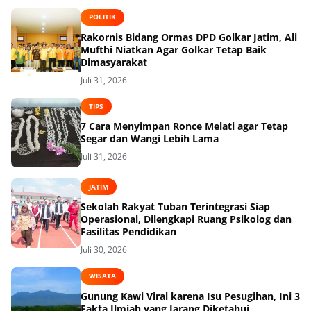
POLITIK
Rakornis Bidang Ormas DPD Golkar Jatim, Ali
Mufthi Niatkan Agar Golkar Tetap Baik
Dimasyarakat
Juli 31, 2026
TIPS
7 Cara Menyimpan Ronce Melati agar Tetap
Segar dan Wangi Lebih Lama
Juli 31, 2026
JATIM
Sekolah Rakyat Tuban Terintegrasi Siap
Operasional, Dilengkapi Ruang Psikolog dan
Fasilitas Pendidikan
Juli 30, 2026
WISATA
Gunung Kawi Viral karena Isu Pesugihan, Ini 3
Fakta Ilmiah yang Jarang Diketahui