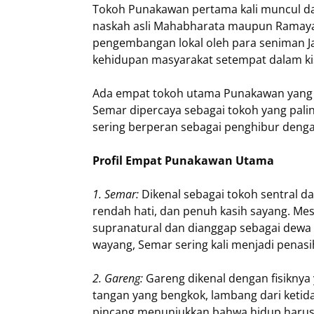
Tokoh Punakawan pertama kali muncul da
naskah asli Mahabharata maupun Ramayan
pengembangan lokal oleh para seniman 
kehidupan masyarakat setempat dalam ki
Ada empat tokoh utama Punakawan yang pa
Semar dipercaya sebagai tokoh yang palin
sering berperan sebagai penghibur deng
Profil Empat Punakawan Utama
1. Semar:
Dikenal sebagai tokoh sentral d
rendah hati, dan penuh kasih sayang. Me
supranatural dan dianggap sebagai dewa
wayang, Semar sering kali menjadi penasi
2. Gareng:
Gareng dikenal dengan fisiknya 
tangan yang bengkok, lambang dari ketid
pincang menunjukkan bahwa hidup harus d