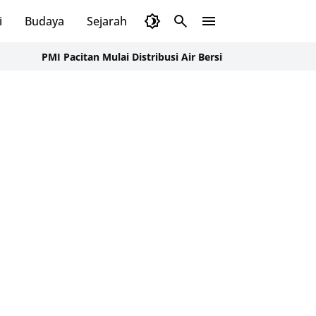
i
Budaya
Sejarah
Pendidikan
Tips
Wisata
citan Mulai Distribusi Air Bersih ke Dusun Pudak, Pacitan Warga