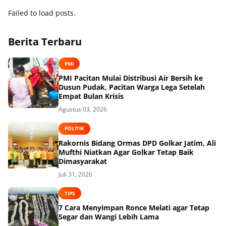
Failed to load posts.
Berita Terbaru
PMI
PMI Pacitan Mulai Distribusi Air Bersih ke
Dusun Pudak, Pacitan Warga Lega Setelah
Empat Bulan Krisis
Agustus 03, 2026
POLITIK
Rakornis Bidang Ormas DPD Golkar Jatim, Ali
Mufthi Niatkan Agar Golkar Tetap Baik
Dimasyarakat
Juli 31, 2026
TIPS
7 Cara Menyimpan Ronce Melati agar Tetap
Segar dan Wangi Lebih Lama