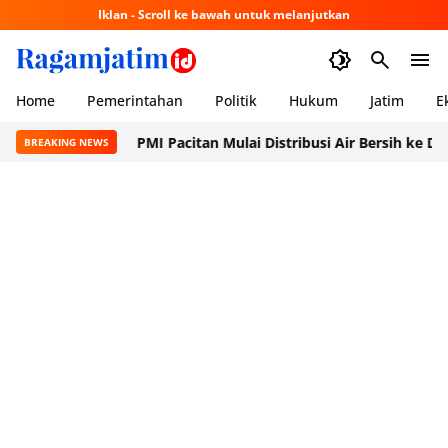
Iklan - Scroll ke bawah untuk melanjutkan
Home
Pemerintahan
Politik
Hukum
Jatim
E
PMI Pacitan Mulai Distribusi Air Bersih ke Dusun Pu
BREAKING NEWS