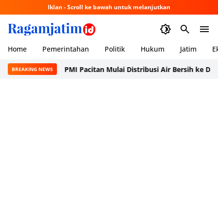
Iklan - Scroll ke bawah untuk melanjutkan
Home
Pemerintahan
Politik
Hukum
Jatim
E
PMI Pacitan Mulai Distribusi Air Bersih ke Dusun Puda
BREAKING NEWS