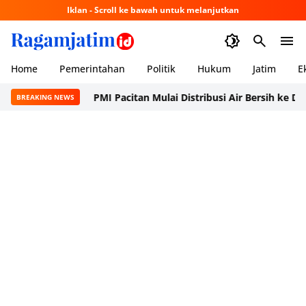
Iklan - Scroll ke bawah untuk melanjutkan
Home
Pemerintahan
Politik
Hukum
Jatim
E
PMI Pacitan Mulai Distribusi Air Bersih ke Dusun Pud
BREAKING NEWS