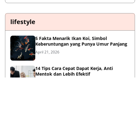
lifestyle
5 Fakta Menarik Ikan Koi, Simbol
Keberuntungan yang Punya Umur Panjang
April 21, 2026
14 Tips Cara Cepat Dapat Kerja, Anti
Mentok dan Lebih Efektif
April 21, 2026
Sambut HUT ke-733, Bupati Mojokerto Gus
Barra Gelar Senam Massal di Stadion Gajah
Mada
April 12, 2026
Kenapa Baju Berkabung Identik Warna
Hitam? Ini Sejarah dan Maknanya