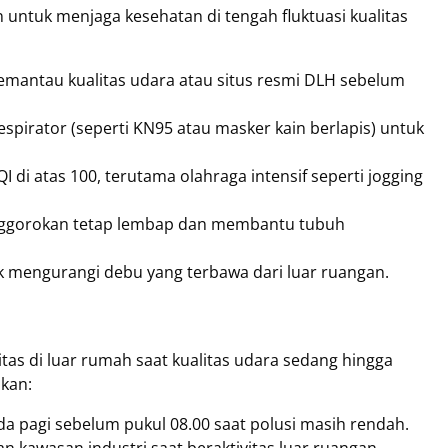
 untuk menjaga kesehatan di tengah fluktuasi kualitas
pemantau kualitas udara atau situs resmi DLH sebelum
pirator (seperti KN95 atau masker kain berlapis) untuk
I di atas 100, terutama olahraga intensif seperti jogging
enggorokan tetap lembap dan membantu tubuh
 mengurangi debu yang terbawa dari luar ruangan.
n
itas di luar rumah saat kualitas udara sedang hingga
nkan:
da pagi sebelum pukul 08.00 saat polusi masih rendah.
an kawasan industri saat beraktivitas luar ruangan.