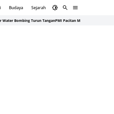
i
Budaya
Sejarah
Pendidikan
Tips
Wisata
mbing Turun Tangan
PMI Pacitan Mulai Distribusi Air Bersih ke D