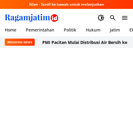
Iklan - Scroll ke bawah untuk melanjutkan
Home
Pemerintahan
Politik
Hukum
Jatim
E
PMI Pacitan Mulai Distribusi Air Bersih ke Dusun Pu
BREAKING NEWS