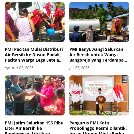
PMI Pacitan Mulai Distribusi
PMI Banyuwangi Salurkan
Air Bersih ke Dusun Pudak,
Air Bersih untuk Warga
Pacitan Warga Lega Setelah
Bangorejo yang Terdampak
Empat Bulan Krisis
Kekeringan
Agustus 03, 2026
Juli 23, 2026
PMI Jatim Salurkan 155 Ribu
Pengurus PMI Kota
Liter Air Bersih ke
Probolinggo Resmi Dilantik,
Bondowoso, Libatkan
Imam Utomo Minta Perkuat