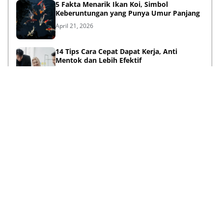
5 Fakta Menarik Ikan Koi, Simbol
Keberuntungan yang Punya Umur Panjang
April 21, 2026
14 Tips Cara Cepat Dapat Kerja, Anti
Mentok dan Lebih Efektif
April 21, 2026
Sambut HUT ke-733, Bupati Mojokerto Gus
Barra Gelar Senam Massal di Stadion Gajah
Mada
April 12, 2026
Kenapa Baju Berkabung Identik Warna
Hitam? Ini Sejarah dan Maknanya
April 06, 2026
Lihat Selengkapnya
Failed to load posts.