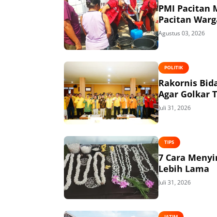
PMI Pacitan M
Pacitan Warg
Agustus 03, 2026
POLITIK
Rakornis Bid
Agar Golkar 
Juli 31, 2026
TIPS
7 Cara Menyi
Lebih Lama
Juli 31, 2026
JATIM