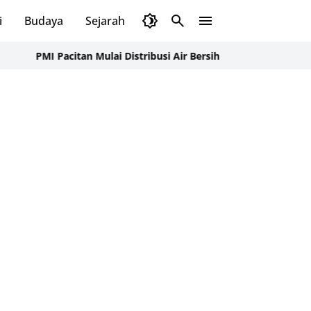
i
Budaya
Sejarah
Pendidikan
Tips
Wisata
Pacitan Mulai Distribusi Air Bersih ke Dusun Pudak, Pacitan War