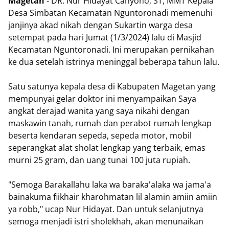
Magetan
- DR. Nur Hidayat Cahyono, ST, MMT Kepala
Desa Simbatan Kecamatan Nguntoronadi memenuhi
janjinya akad nikah dengan Sukartin warga desa
setempat pada hari Jumat (1/3/2024) lalu di Masjid
Kecamatan Nguntoronadi. Ini merupakan pernikahan
ke dua setelah istrinya meninggal beberapa tahun lalu.
Satu satunya kepala desa di Kabupaten Magetan yang
mempunyai gelar doktor ini menyampaikan Saya
angkat derajad wanita yang saya nikahi dengan
maskawin tanah, rumah dan perabot rumah lengkap
beserta kendaran sepeda, sepeda motor, mobil
seperangkat alat sholat lengkap yang terbaik, emas
murni 25 gram, dan uang tunai 100 juta rupiah.
"Semoga Barakallahu laka wa baraka'alaka wa jama'a
bainakuma fiikhair kharohmatan lil alamin amiin amiin
ya robb," ucap Nur Hidayat. Dan untuk selanjutnya
semoga menjadi istri sholekhah, akan menunaikan