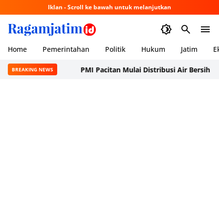
Iklan - Scroll ke bawah untuk melanjutkan
Home
Pemerintahan
Politik
Hukum
Jatim
E
PMI Pacitan Mulai Distribusi Air Bersih ke Dus
BREAKING NEWS