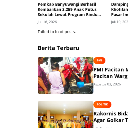
Pemkab Banyuwangi Berhasil
Damping
Kembalikan 3.259 Anak Putus
Khofifah
Sekolah Lewat Program Rindu
Pasar I
Bulan
Juli 16, 2026
Juli 10, 20
Failed to load posts.
Berita Terbaru
PMI
PMI Pacitan M
Pacitan Warg
Agustus 03, 2026
POLITIK
Rakornis Bid
Agar Golkar 