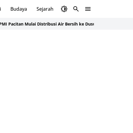
i
Budaya
Sejarah
Pendidikan
Tips
Wisata
ulai Distribusi Air Bersih ke Dusun Pudak, Pacitan Warga Lega Se