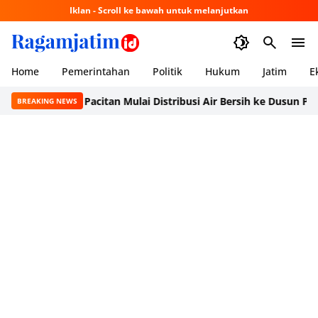
Iklan - Scroll ke bawah untuk melanjutkan
Home
Pemerintahan
Politik
Hukum
Jatim
E
PMI Pacitan Mulai Distribusi Air Bersih ke Dusun Pudak, Pacitan
BREAKING NEWS