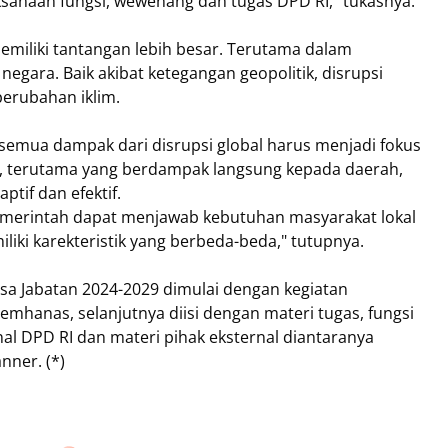
ksanaan fungsi, wewenang dan tugas DPD RI," tukasnya.
emiliki tantangan lebih besar. Terutama dalam
egara. Baik akibat ketegangan geopolitik, disrupsi
perubahan iklim.
emua dampak dari disrupsi global harus menjadi fokus
ah, terutama yang berdampak langsung kepada daerah,
ptif dan efektif.
 pemerintah dapat menjawab kebutuhan masyarakat lokal
ki karekteristik yang berbeda-beda," tutupnya.
asa Jabatan 2024-2029 dimulai dengan kegiatan
emhanas, selanjutnya diisi dengan materi tugas, fungsi
al DPD RI dan materi pihak eksternal diantaranya
nner. (*)