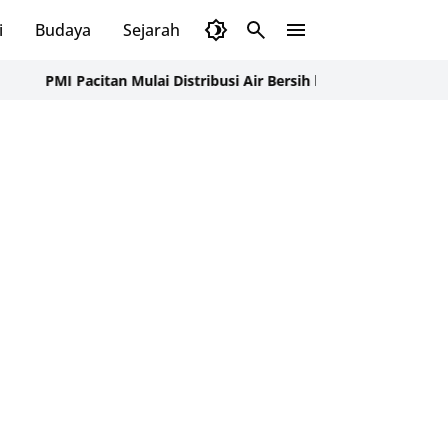
i
Budaya
Sejarah
Pendidikan
Tips
Wisata
citan Mulai Distribusi Air Bersih ke Dusun Pudak, Pacitan Warga 