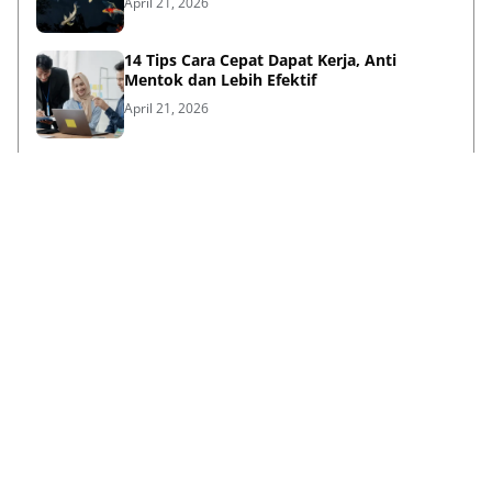
April 21, 2026
14 Tips Cara Cepat Dapat Kerja, Anti
Mentok dan Lebih Efektif
April 21, 2026
Sambut HUT ke-733, Bupati Mojokerto Gus
Barra Gelar Senam Massal di Stadion Gajah
Mada
April 12, 2026
Kenapa Baju Berkabung Identik Warna
Hitam? Ini Sejarah dan Maknanya
April 06, 2026
Lihat Selengkapnya
Failed to load posts.