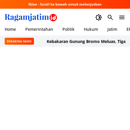
Iklan - Scroll ke bawah untuk melanjutkan
Home
Pemerintahan
Politik
Hukum
Jatim
E
Kebakaran Gunung Bromo Meluas, Tiga Helikopt
BREAKING NEWS