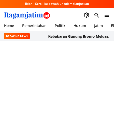
Iklan - Scroll ke bawah untuk melanjutkan
Home
Pemerintahan
Politik
Hukum
Jatim
E
Kebakaran Gunung Bromo Meluas, Tiga Hel
BREAKING NEWS