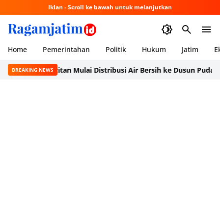
Iklan - Scroll ke bawah untuk melanjutkan
Home
Pemerintahan
Politik
Hukum
Jatim
E
PMI Pacitan Mulai Distribusi Air Bersih ke Dusun Pudak, Pacitan
BREAKING NEWS