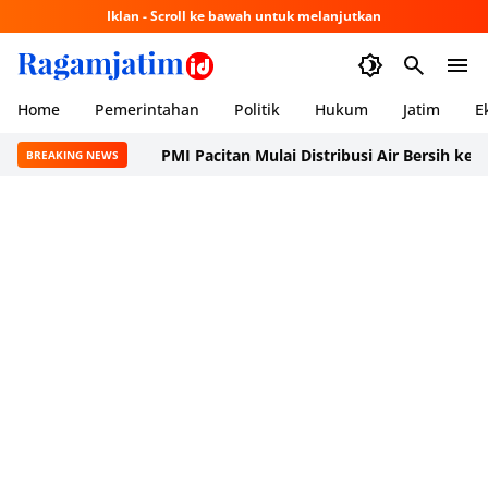
Iklan - Scroll ke bawah untuk melanjutkan
Home
Pemerintahan
Politik
Hukum
Jatim
E
PMI Pacitan Mulai Distribusi Air Bersih ke Dusun P
BREAKING NEWS