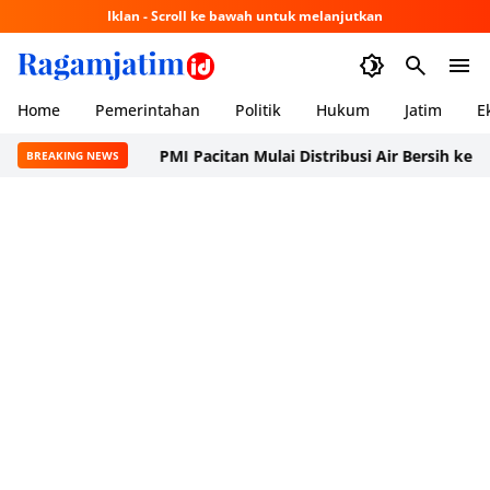
Iklan - Scroll ke bawah untuk melanjutkan
Home
Pemerintahan
Politik
Hukum
Jatim
E
PMI Pacitan Mulai Distribusi Air Bersih ke Dusun P
BREAKING NEWS