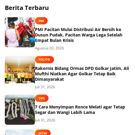
Berita Terbaru
PMI
PMI Pacitan Mulai Distribusi Air Bersih ke
Dusun Pudak, Pacitan Warga Lega Setelah
Empat Bulan Krisis
Agustus 03, 2026
POLITIK
Rakornis Bidang Ormas DPD Golkar Jatim, Ali
Mufthi Niatkan Agar Golkar Tetap Baik
Dimasyarakat
Juli 31, 2026
TIPS
7 Cara Menyimpan Ronce Melati agar Tetap
Segar dan Wangi Lebih Lama
Juli 31, 2026
JATIM