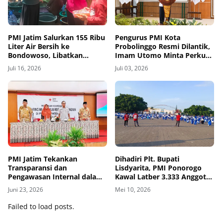
PMI Jatim Salurkan 155 Ribu
Pengurus PMI Kota
Liter Air Bersih ke
Probolinggo Resmi Dilantik,
Bondowoso, Libatkan
Imam Utomo Minta Perkuat
Komunitas Lintas Agama
Layanan Kemanusiaan
Juli 16, 2026
Juli 03, 2026
PMI Jatim Tekankan
Dihadiri Plt. Bupati
Transparansi dan
Lisdyarita, PMI Ponorogo
Pengawasan Internal dalam
Kawal Latber 3.333 Anggota
Pengelolaan UDD
Ling Tien Kung di Aloon-
Juni 23, 2026
Mei 10, 2026
aloon
Failed to load posts.