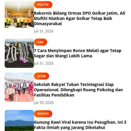
POLITIK
Rakornis Bidang Ormas DPD Golkar Jatim, Ali
Mufthi Niatkan Agar Golkar Tetap Baik
Dimasyarakat
Juli 31, 2026
TIPS
7 Cara Menyimpan Ronce Melati agar Tetap
Segar dan Wangi Lebih Lama
Juli 31, 2026
JATIM
Sekolah Rakyat Tuban Terintegrasi Siap
Operasional, Dilengkapi Ruang Psikolog dan
Fasilitas Pendidikan
Juli 30, 2026
WISATA
Gunung Kawi Viral karena Isu Pesugihan, Ini 3
Fakta Ilmiah yang Jarang Diketahui