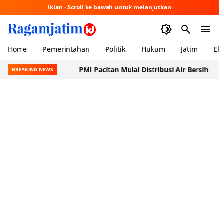
Iklan - Scroll ke bawah untuk melanjutkan
Home
Pemerintahan
Politik
Hukum
Jatim
E
PMI Pacitan Mulai Distribusi Air Bersih ke Dusu
BREAKING NEWS