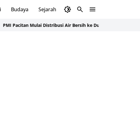
i
Budaya
Sejarah
Pendidikan
Tips
Wisata
ulai Distribusi Air Bersih ke Dusun Pudak, Pacitan Warga Lega S