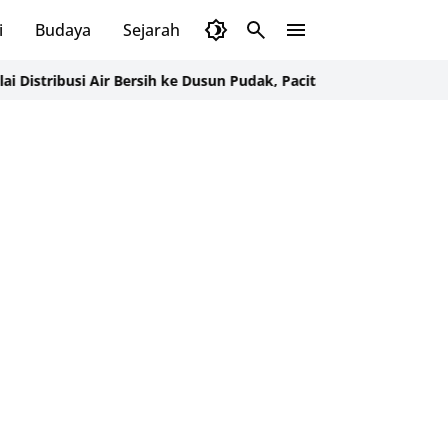
i
Budaya
Sejarah
Pendidikan
Tips
Wisata
ir Bersih ke Dusun Pudak, Pacitan Warga Lega Setelah Empat Bulan