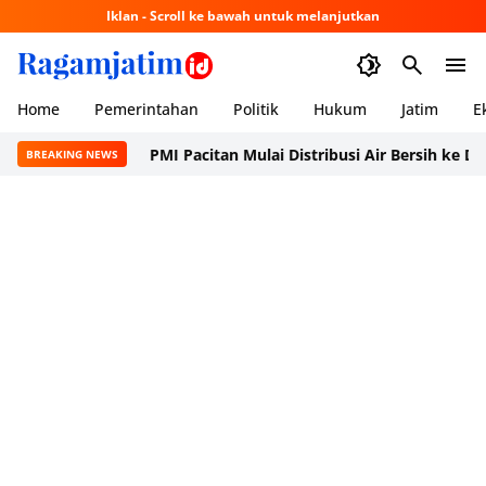
Iklan - Scroll ke bawah untuk melanjutkan
Home
Pemerintahan
Politik
Hukum
Jatim
E
PMI Pacitan Mulai Distribusi Air Bersih ke Dusun P
BREAKING NEWS