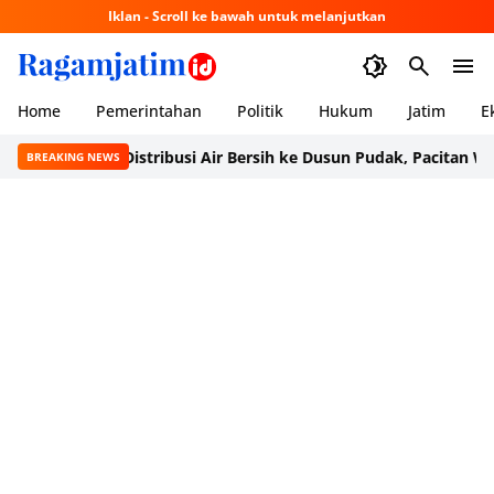
Iklan - Scroll ke bawah untuk melanjutkan
Home
Pemerintahan
Politik
Hukum
Jatim
E
an Mulai Distribusi Air Bersih ke Dusun Pudak, Pacitan Warga Leg
BREAKING NEWS