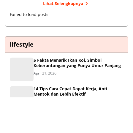
Lihat Selengkapnya
Failed to load posts.
lifestyle
5 Fakta Menarik Ikan Koi, Simbol
Keberuntungan yang Punya Umur Panjang
April 21, 2026
14 Tips Cara Cepat Dapat Kerja, Anti
Mentok dan Lebih Efektif
April 21, 2026
Sambut HUT ke-733, Bupati Mojokerto Gus
Barra Gelar Senam Massal di Stadion Gajah
Mada