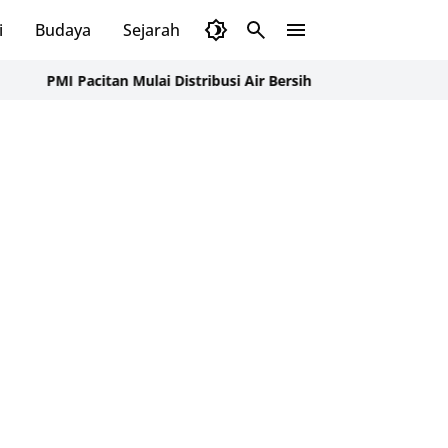
i
Budaya
Sejarah
Pendidikan
Tips
Wisata
Pacitan Mulai Distribusi Air Bersih ke Dusun Pudak, Pacitan Warg