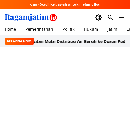
Iklan - Scroll ke bawah untuk melanjutkan
Home
Pemerintahan
Politik
Hukum
Jatim
E
PMI Pacitan Mulai Distribusi Air Bersih ke Dusun Pudak, Pacita
BREAKING NEWS