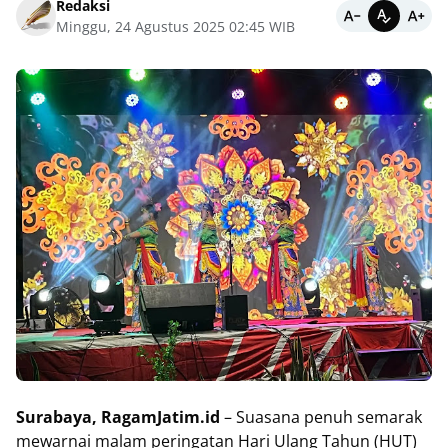
Redaksi
Minggu, 24 Agustus 2025 02:45 WIB
Surabaya, RagamJatim.id
– Suasana penuh semarak
mewarnai malam peringatan Hari Ulang Tahun (HUT)