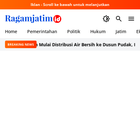
Iklan - Scroll ke bawah untuk melanjutkan
Home
Pemerintahan
Politik
Hukum
Jatim
E
 Pacitan Mulai Distribusi Air Bersih ke Dusun Pudak, Pacitan War
BREAKING NEWS