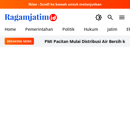
Iklan - Scroll ke bawah untuk melanjutkan
Home
Pemerintahan
Politik
Hukum
Jatim
E
PMI Pacitan Mulai Distribusi Air Bersih ke Dusun P
BREAKING NEWS