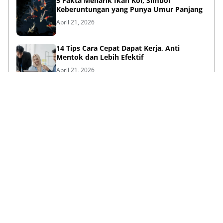
5 Fakta Menarik Ikan Koi, Simbol
Keberuntungan yang Punya Umur Panjang
April 21, 2026
14 Tips Cara Cepat Dapat Kerja, Anti
Mentok dan Lebih Efektif
April 21, 2026
Sambut HUT ke-733, Bupati Mojokerto Gus
Barra Gelar Senam Massal di Stadion Gajah
Mada
April 12, 2026
Kenapa Baju Berkabung Identik Warna
Hitam? Ini Sejarah dan Maknanya
April 06, 2026
Lihat Selengkapnya
Failed to load posts.