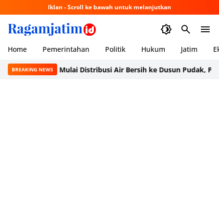
Iklan - Scroll ke bawah untuk melanjutkan
Home
Pemerintahan
Politik
Hukum
Jatim
E
acitan Mulai Distribusi Air Bersih ke Dusun Pudak, Pacitan Warga
BREAKING NEWS