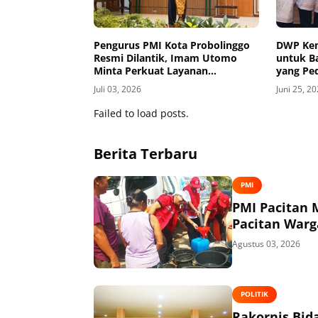
Pengurus PMI Kota Probolinggo
DWP Kem
Resmi Dilantik, Imam Utomo
untuk B
Minta Perkuat Layanan
yang Ped
Kemanusiaan
Juli 03, 2026
Juni 25, 2
Failed to load posts.
Berita Terbaru
PMI
PMI Pacitan M
Pacitan Warg
Agustus 03, 2026
POLITIK
Rakornis Bid