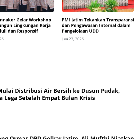
naker Gelar Workshop
PMI Jatim Tekankan Transparansi
angun Lingkungan Kerja
dan Pengawasan Internal dalam
uli dan Responsif
Pengelolaan UDD
026
Juni 23, 2026
ulai Distribusi Air Bersih ke Dusun Pudak,
a Lega Setelah Empat Bulan Krisis
ang Ormas DPD Golkar Jatim, Ali Mufthi Niatkan