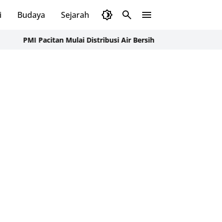
i
Budaya
Sejarah
Pendidikan
Tips
Wisata
citan Mulai Distribusi Air Bersih ke Dusun Pudak, Pacitan Warga