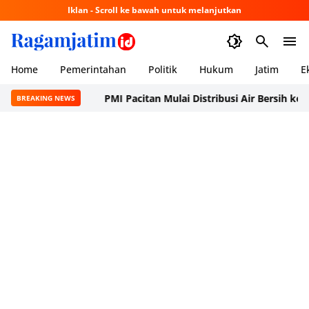
Iklan - Scroll ke bawah untuk melanjutkan
Home
Pemerintahan
Politik
Hukum
Jatim
E
PMI Pacitan Mulai Distribusi Air Bersih ke Dusun
BREAKING NEWS