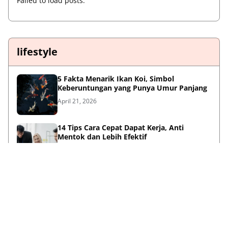
Failed to load posts.
lifestyle
5 Fakta Menarik Ikan Koi, Simbol
Keberuntungan yang Punya Umur Panjang
April 21, 2026
14 Tips Cara Cepat Dapat Kerja, Anti
Mentok dan Lebih Efektif
April 21, 2026
Sambut HUT ke-733, Bupati Mojokerto Gus
Barra Gelar Senam Massal di Stadion Gajah
Mada
April 12, 2026
Kenapa Baju Berkabung Identik Warna