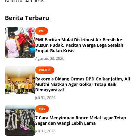
Failed to load posts.
Berita Terbaru
PMI
PMI Pacitan Mulai Distribusi Air Bersih ke
Dusun Pudak, Pacitan Warga Lega Setelah
Empat Bulan Krisis
Agustus 03, 2026
POLITIK
Rakornis Bidang Ormas DPD Golkar Jatim, Ali
Mufthi Niatkan Agar Golkar Tetap Baik
Dimasyarakat
Juli 31, 2026
TIPS
7 Cara Menyimpan Ronce Melati agar Tetap
Segar dan Wangi Lebih Lama
Juli 31, 2026