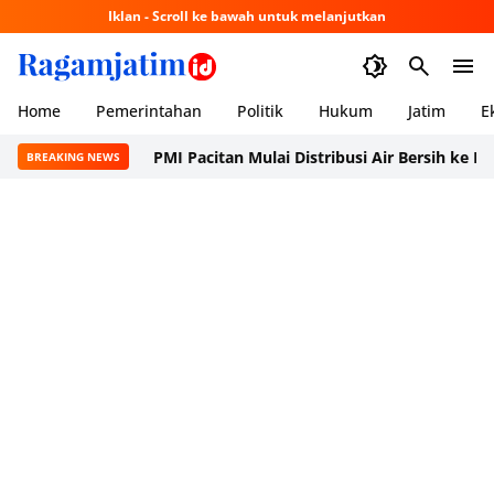
Iklan - Scroll ke bawah untuk melanjutkan
Home
Pemerintahan
Politik
Hukum
Jatim
E
PMI Pacitan Mulai Distribusi Air Bersih ke Dusun Pu
BREAKING NEWS