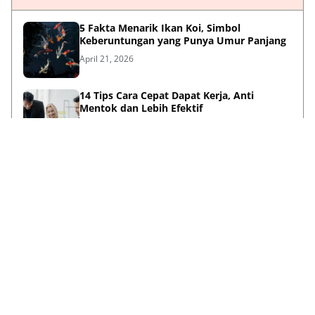
5 Fakta Menarik Ikan Koi, Simbol
Keberuntungan yang Punya Umur Panjang
April 21, 2026
14 Tips Cara Cepat Dapat Kerja, Anti
Mentok dan Lebih Efektif
April 21, 2026
Sambut HUT ke-733, Bupati Mojokerto Gus
Barra Gelar Senam Massal di Stadion Gajah
Mada
April 12, 2026
Kenapa Baju Berkabung Identik Warna
Hitam? Ini Sejarah dan Maknanya
April 06, 2026
Lihat Selengkapnya