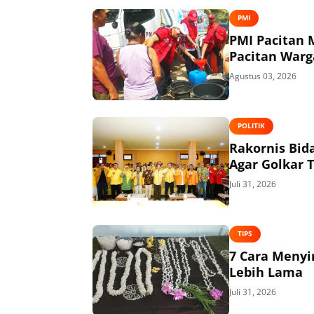
PMI
PMI Pacitan M
Pacitan Warg
Agustus 03, 2026
POLITIK
Rakornis Bid
Agar Golkar 
Juli 31, 2026
TIPS
7 Cara Menyi
Lebih Lama
Juli 31, 2026