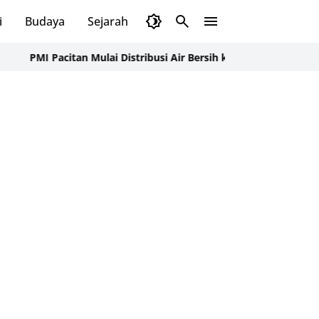
i
Budaya
Sejarah
Pendidikan
Tips
Wisata
itan Mulai Distribusi Air Bersih ke Dusun Pudak, Pacitan Warga 